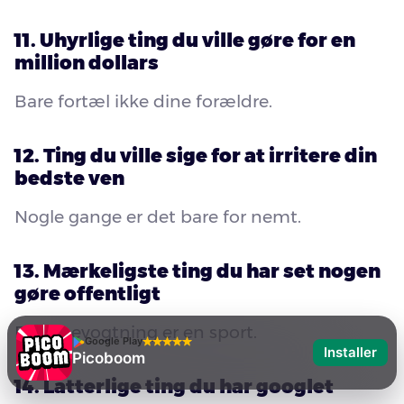
11. Uhyrlige ting du ville gøre for en
million dollars
Bare fortæl ikke dine forældre.
12. Ting du ville sige for at irritere din
bedste ven
Nogle gange er det bare for nemt.
13. Mærkeligste ting du har set nogen
gøre offentligt
Folkebevogtning er en sport.
Google Play
Installer
Picoboom
14. Latterlige ting du har googlet