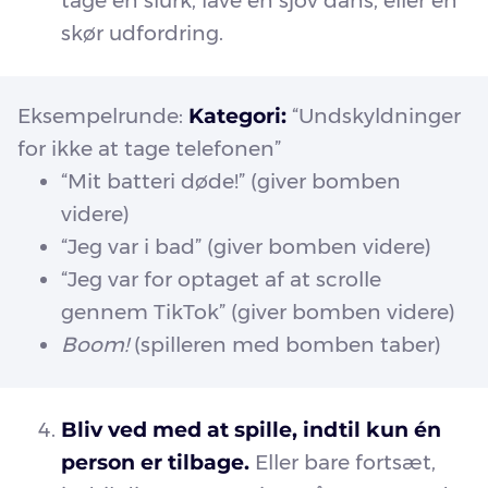
tage en slurk, lave en sjov dans, eller en
skør udfordring.
Eksempelrunde:
Kategori:
“Undskyldninger
for ikke at tage telefonen”
“Mit batteri døde!” (giver bomben
videre)
“Jeg var i bad” (giver bomben videre)
“Jeg var for optaget af at scrolle
gennem TikTok” (giver bomben videre)
Boom!
(spilleren med bomben taber)
Bliv ved med at spille, indtil kun én
person er tilbage.
Eller bare fortsæt,