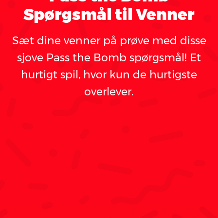
Spørgsmål til Venner
Sæt dine venner på prøve med disse
sjove Pass the Bomb spørgsmål! Et
hurtigt spil, hvor kun de hurtigste
overlever.