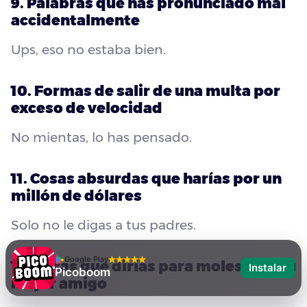
9. Palabras que has pronunciado mal
accidentalmente
Ups, eso no estaba bien.
10. Formas de salir de una multa por
exceso de velocidad
No mientas, lo has pensado.
11. Cosas absurdas que harías por un
millón de dólares
Solo no le digas a tus padres.
Google Play
12. Cosas que dirías para molestar a tu
Instalar
Picoboom
mejor amigo