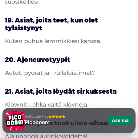
suosikeillesi.
19. Asiat, joita teet, kun olet
tylsistynyt
Kuten puhua lemmikkiesi kanssa.
20. Ajoneuvotyypit
Autot, pyörät ja… rullaluistimet?
21. Asiat, joita löydät sirkuksesta
Klownit… ehkä vältä klovneja.
Google Play
Asenna
Picoboom
22. Asiat, joita tuot uima-altaalle
Älä unohda aurinkovoidetta!