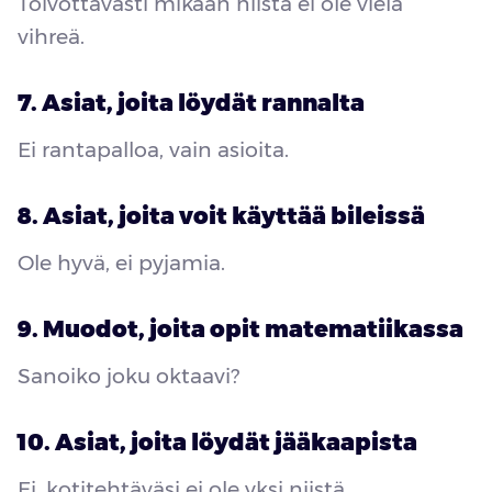
Toivottavasti mikään niistä ei ole vielä
vihreä.
7. Asiat, joita löydät rannalta
Ei rantapalloa, vain asioita.
8. Asiat, joita voit käyttää bileissä
Ole hyvä, ei pyjamia.
9. Muodot, joita opit matematiikassa
Sanoiko joku oktaavi?
10. Asiat, joita löydät jääkaapista
Ei, kotitehtäväsi ei ole yksi niistä.