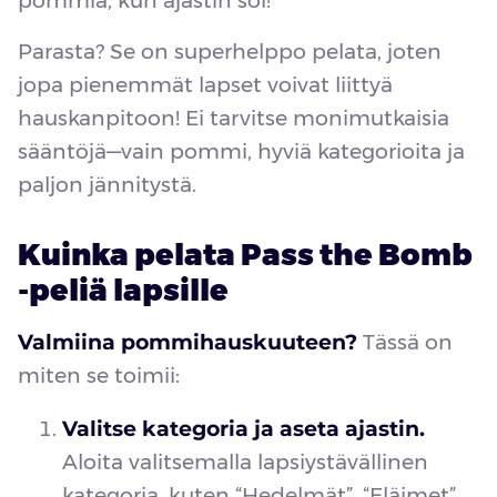
pommia, kun ajastin soi!
Parasta? Se on superhelppo pelata, joten
jopa pienemmät lapset voivat liittyä
hauskanpitoon! Ei tarvitse monimutkaisia
sääntöjä—vain pommi, hyviä kategorioita ja
paljon jännitystä.
Kuinka pelata Pass the Bomb
-peliä lapsille
Valmiina pommihauskuuteen?
Tässä on
miten se toimii:
Valitse kategoria ja aseta ajastin.
Aloita valitsemalla lapsiystävällinen
kategoria, kuten “Hedelmät”, “Eläimet”