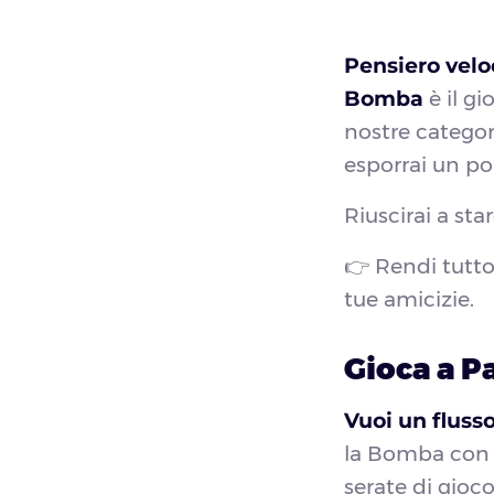
Pensiero veloc
Bomba
è il gi
nostre categor
esporrai un po
Riuscirai a st
👉 Rendi tutto
tue amicizie.
Gioca a P
Vuoi un fluss
la Bomba con l
serate di gioco