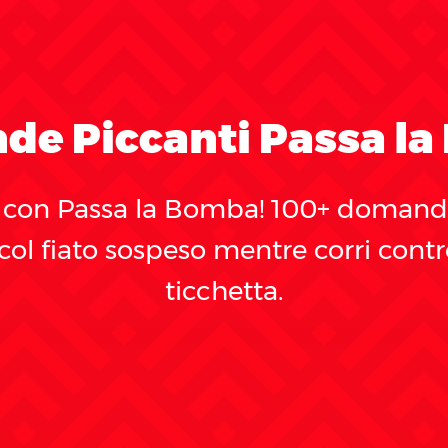
e Piccanti Passa l
a con Passa la Bomba! 100+ domande
 col fiato sospeso mentre corri con
ticchetta.