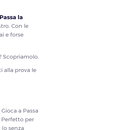
Passa la
stro. Con le
i e forse
i? Scopriamolo.
 alla prova le
Gioca a Passa
 Perfetto per
i (o senza