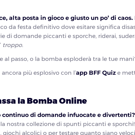
e, alta posta in gioco e giusto un po’ di caos.
oco da festa definitivo dove esitare significa disa
ie di domande piccanti e sporche, riderai, sudera
’
troppo
.
are al passo, o la bomba esploderà tra le tue man
 ancora più esplosivo con l’
app BFF Quiz
e metti
assa la Bomba Online
o continuo di domande infuocate e divertenti?
a nostra collezione di spunti piccanti e sporchi!
, giochi alcolici o per testare quanto siano veloc