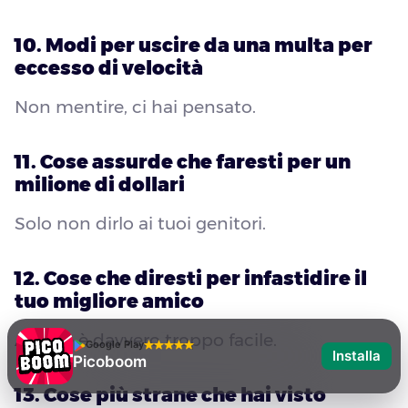
10. Modi per uscire da una multa per
eccesso di velocità
Non mentire, ci hai pensato.
11. Cose assurde che faresti per un
milione di dollari
Solo non dirlo ai tuoi genitori.
12. Cose che diresti per infastidire il
tuo migliore amico
A volte è davvero troppo facile.
Google Play
Installa
Picoboom
13. Cose più strane che hai visto