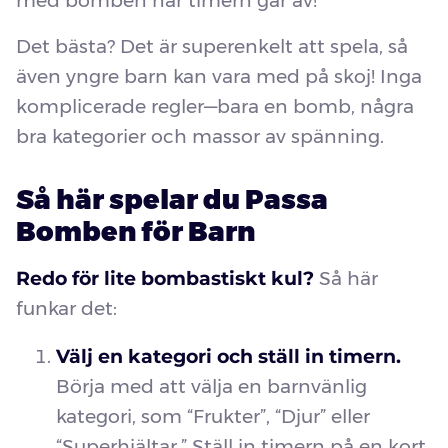
med bomben när timern går av!
Det bästa? Det är superenkelt att spela, så
även yngre barn kan vara med på skoj! Inga
komplicerade regler—bara en bomb, några
bra kategorier och massor av spänning.
Så här spelar du Passa
Bomben för Barn
Redo för lite bombastiskt kul?
Så här
funkar det:
Välj en kategori och ställ in timern.
Börja med att välja en barnvänlig
kategori, som “Frukter”, “Djur” eller
“Superhjältar.” Ställ in timern på en kort