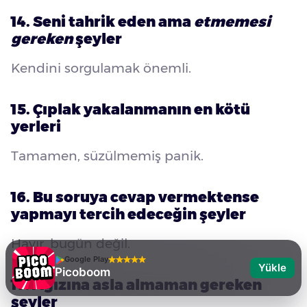
14. Seni tahrik eden ama
etmemesi
gereken
şeyler
Kendini sorgulamak önemli.
15. Çıplak yakalanmanın en kötü
yerleri
Tamamen, süzülmemiş panik.
16. Bu soruya cevap vermektense
yapmayı tercih edeceğin şeyler
Hayır, bugün değil.
Google Play
Yükle
Picoboom
17. Ağızına asla almaman gereken
şeyler